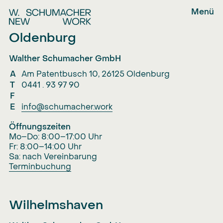
Menü
Leistungen
Oldenburg
Projekte
Walther Schumacher GmbH
Organisation
A
Am Patentbusch 10, 26125 Oldenburg
Consulting
T
0441 . 93 97 90
Über uns
F
Planning
E
info@schumacher.work
Supply
Öffnungszeiten
Kontakt
Mo–Do: 8:00–17:00 Uhr
Fr: 8:00–14:00 Uhr
Sa: nach Vereinbarung
Terminbuchung
Wilhelmshaven