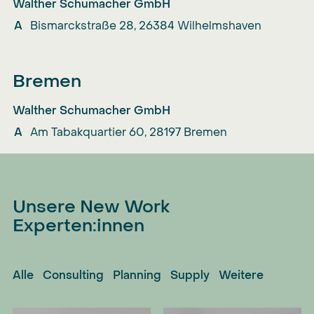
Walther Schumacher GmbH
A
Bismarckstraße 28, 26384 Wilhelmshaven
Bremen
Walther Schumacher GmbH
A
Am Tabakquartier 60, 28197 Bremen
Unsere New Work
Experten:innen
Alle
Consulting
Planning
Supply
Weitere