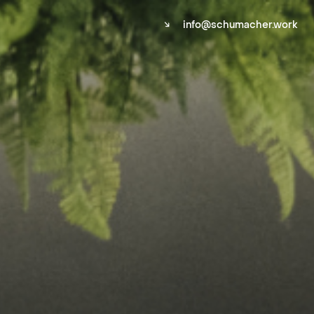
↘
info@schumacher.work